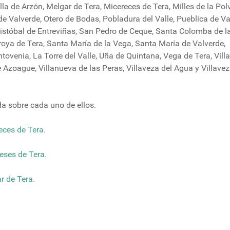
a de Arzón, Melgar de Tera, Micereces de Tera, Milles de la Pol
e Valverde, Otero de Bodas, Pobladura del Valle, Pueblica de Va
Cristóbal de Entreviñas, San Pedro de Ceque, Santa Colomba de l
roya de Tera, Santa María de la Vega, Santa María de Valverde,
tovenia, La Torre del Valle, Uña de Quintana, Vega de Tera, Vill
 de Azoague, Villanueva de las Peras, Villaveza del Agua y Villave
a sobre cada uno de ellos.
eces de Tera.
eses de Tera.
r de Tera.