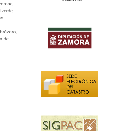
vorosa,
lverde,
as
abrázaro,
za de